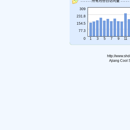
∷∷∷ 所有月份日访问量 ∷∷
309
231.8
154.5
77.3
0
1
3
5
7
9
11
http://www.sh
Ajiang Cool 