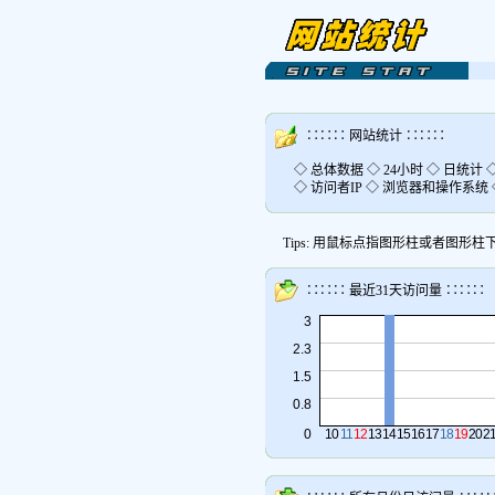
∷∷∷ 网站统计 ∷∷∷
◇ 总体数据
◇ 24小时
◇ 日统计
◇ 访问者IP
◇ 浏览器和操作系统
Tips: 用鼠标点指图形柱或者图
∷∷∷ 最近31天访问量 ∷∷∷
3
2.3
1.5
0.8
0
10
11
12
13
14
15
16
17
18
19
20
2