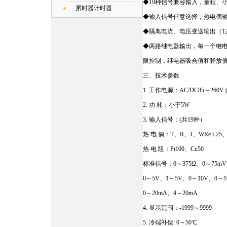
◆19种信号兼容输入，量程、
累时器计时器
◆输入信号任意选择，热电偶
◆隔离电流、电压变送输出（1
◆两路继电器输出，每一个继
限控制，继电器吸合值和释放
三、技术参数
1. 工作电源：AC/DC85～26
2. 功 耗：小于5W
3. 输入信号：(共19种）
热 电 偶：T、R、J、WRe3-25、
热 电 阻：Pt100、Cu50
标准信号：0～375Ω、0～75mV
0～5V、1～5V、0～10V、0～1
0～20mA、4～20mA
4. 显示范围：-1999～9999
5. 冷端补偿: 0～50℃